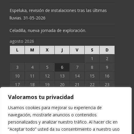
Espeluka, revisión de instalaciones tras las últimas
lluvias. 31-05-2026
Celadilla, nueva jornada de exploración.
agosto 2026
L
M
X
J
V
S
D
1
2
3
4
5
6
7
8
9
10
11
12
13
14
15
16
17
18
19
20
21
22
23
24
25
26
27
28
29
30
Valoramos tu privacidad
31
Usamos cookies para mejorar su experiencia de
navegación, mostrarle anuncios o contenidos
« Jun
personalizados y analizar nuestro tráfico. Al hacer clic en
“Aceptar todo” usted da su consentimiento a nuestro uso