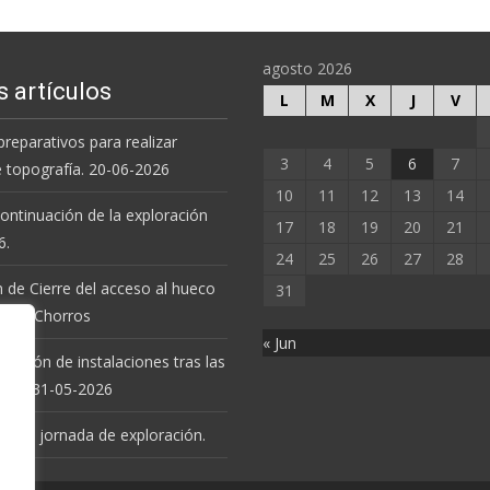
agosto 2026
s artículos
L
M
X
J
V
preparativos para realizar
3
4
5
6
7
e topografía. 20-06-2026
10
11
12
13
14
 continuación de la exploración
17
18
19
20
21
6.
24
25
26
27
28
 de Cierre del acceso al hueco
31
va de Chorros
« Jun
revisión de instalaciones tras las
uvias. 31-05-2026
 nueva jornada de exploración.