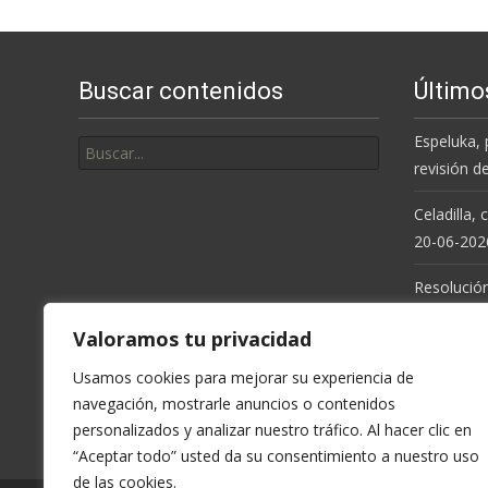
Buscar contenidos
Último
Buscar
Espeluka, 
por:
revisión d
Celadilla,
20-06-202
Resolución
de la Cue
Valoramos tu privacidad
Espeluka, 
Usamos cookies para mejorar su experiencia de
últimas ll
navegación, mostrarle anuncios o contenidos
personalizados y analizar nuestro tráfico. Al hacer clic en
Celadilla,
“Aceptar todo” usted da su consentimiento a nuestro uso
de las cookies.