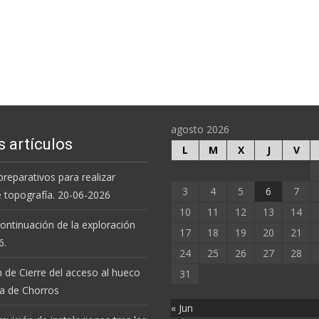
agosto 2026
s artículos
L
M
X
J
V
preparativos para realizar
3
4
5
6
7
e topografía. 20-06-2026
10
11
12
13
14
 continuación de la exploración
17
18
19
20
21
6.
24
25
26
27
28
 de Cierre del acceso al hueco
31
va de Chorros
« Jun