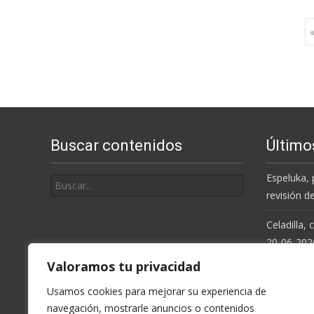
Ir
«
a
las
Buscar contenidos
Último
entradas
Buscar
Espeluka, 
por:
revisión d
Celadilla,
20-06-202
Valoramos tu privacidad
Resolución
de la Cue
Usamos cookies para mejorar su experiencia de
navegación, mostrarle anuncios o contenidos