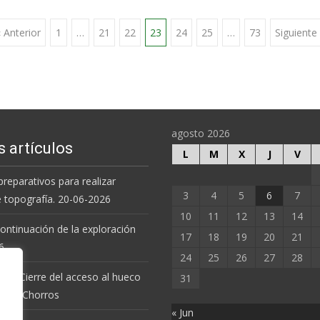
 Anterior
1
…
21
22
23
24
25
…
73
Siguiente
agosto 2026
s artículos
L
M
X
J
V
preparativos para realizar
3
4
5
6
7
e topografía. 20-06-2026
10
11
12
13
14
 continuación de la exploración
17
18
19
20
21
6.
24
25
26
27
28
 de Cierre del acceso al hueco
31
va de Chorros
« Jun