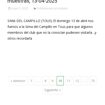
muestras, 13-04-2025
mayo 5, 2025
Publicaciones principales
SIMA DEL CAMPILLO (TOUS) El domingo 13 de abril nos
fuimos a la Sima del Campillo en Tous para que algunos
miembros del club que no la conocían pudiesen visitarla…y
otros recordarla
Leer más…
Ir
« Anterior
1
…
8
9
10
11
12
…
73
Siguiente »
a