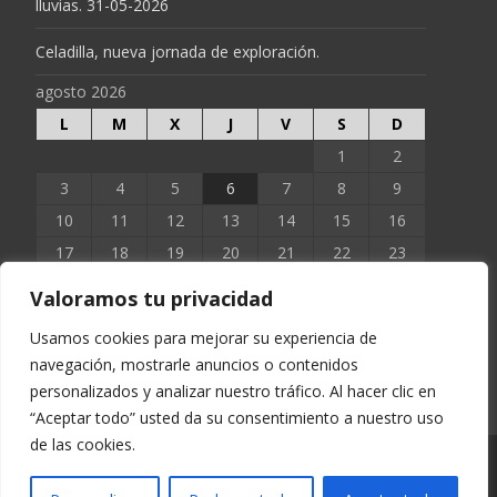
lluvias. 31-05-2026
Celadilla, nueva jornada de exploración.
agosto 2026
L
M
X
J
V
S
D
1
2
3
4
5
6
7
8
9
10
11
12
13
14
15
16
17
18
19
20
21
22
23
24
25
26
27
28
29
30
Valoramos tu privacidad
31
Usamos cookies para mejorar su experiencia de
navegación, mostrarle anuncios o contenidos
« Jun
personalizados y analizar nuestro tráfico. Al hacer clic en
“Aceptar todo” usted da su consentimiento a nuestro uso
de las cookies.
Copyright © EXTOPOCIEN 2023