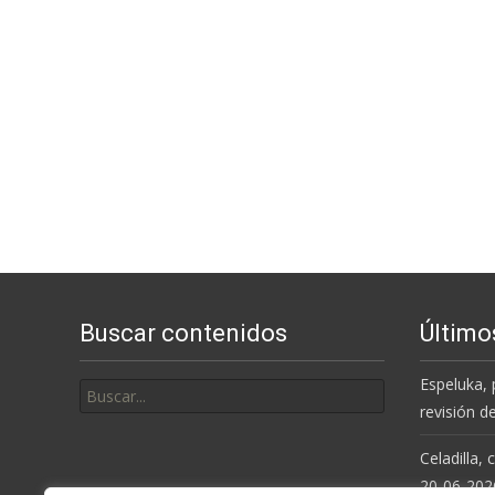
Buscar contenidos
Último
Buscar
Espeluka, 
por:
revisión d
Celadilla,
20-06-202