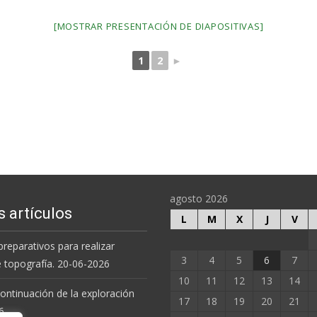
[MOSTRAR PRESENTACIÓN DE DIAPOSITIVAS]
1
2
►
agosto 2026
s artículos
L
M
X
J
V
preparativos para realizar
3
4
5
6
7
e topografía. 20-06-2026
10
11
12
13
14
 continuación de la exploración
17
18
19
20
21
6.