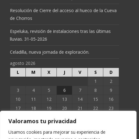
Resolución de Cierre del acceso al hueco de la Cueva
de Chorros
Espeluka, revisión de instalaciones tras las últimas
lluvias. 31-05-2026
Celadilla, nueva jornada de exploración.
agosto 2026
L
M
X
J
V
S
D
1
2
3
4
5
6
7
8
9
10
11
12
13
14
15
16
17
18
19
20
21
22
23
24
25
26
27
28
29
30
Valoramos tu privacidad
31
Usamos cookies para mejorar su experiencia de