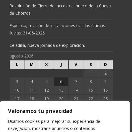
Resolución de Cierre del acceso al hueco de la Cueva
de Chorros
Espeluka, revisión de instalaciones tras las últimas
lluvias. 31-05-2026
Celadilla, nueva jornada de exploración.
agosto 2026
L
M
X
J
V
S
D
1
2
3
4
5
6
7
8
9
10
11
12
13
14
15
16
17
18
19
20
21
22
23
24
25
26
27
28
29
30
Valoramos tu privacidad
31
Usamos cookies para mejorar su experiencia de
navegación, mostrarle anuncios o contenidos
« Jun