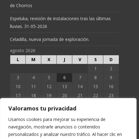
de Chorros
Espeluka, revisión de instalaciones tras las últimas
lluvias. 31-05-2026
Celadilla, nueva jornada de exploración.
agosto 2026
L
M
X
J
V
S
D
1
2
3
4
5
6
7
8
9
10
11
12
13
14
15
16
17
18
19
20
21
22
23
24
25
26
27
28
29
30
Valoramos tu privacidad
31
Usamos cookies para mejorar su experiencia de
navegación, mostrarle anuncios o contenidos
« Jun
personalizados y analizar nuestro tráfico. Al hacer clic en