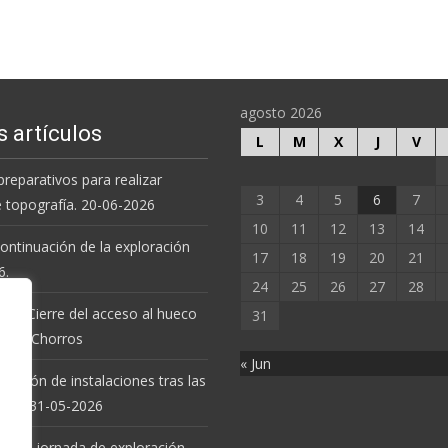
agosto 2026
s artículos
L
M
X
J
V
preparativos para realizar
3
4
5
6
7
e topografía. 20-06-2026
10
11
12
13
14
 continuación de la exploración
17
18
19
20
21
6.
24
25
26
27
28
 de Cierre del acceso al hueco
31
va de Chorros
« Jun
revisión de instalaciones tras las
uvias. 31-05-2026
 nueva jornada de exploración.