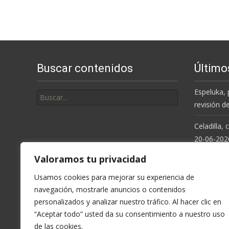
Buscar contenidos
Último
Buscar
Espeluka, 
por:
revisión d
Celadilla,
20-06-202
Valoramos tu privacidad
Resolución
de la Cue
Usamos cookies para mejorar su experiencia de
navegación, mostrarle anuncios o contenidos
Espeluka, 
personalizados y analizar nuestro tráfico. Al hacer clic en
últimas ll
“Aceptar todo” usted da su consentimiento a nuestro uso
de las cookies.
Celadilla,