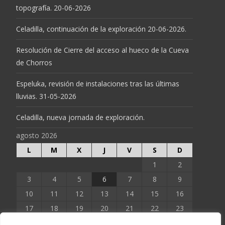
topografía. 20-06-2026
Celadilla, continuación de la exploración 20-06-2026.
Resolución de Cierre del acceso al hueco de la Cueva
de Chorros
Espeluka, revisión de instalaciones tras las últimas
lluvias. 31-05-2026
Celadilla, nueva jornada de exploración.
agosto 2026
L
M
X
J
V
S
D
1
2
3
4
5
6
7
8
9
10
11
12
13
14
15
16
17
18
19
20
21
22
23
24
25
26
27
28
29
30