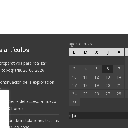
agosto 2026
s artículos
L
M
X
J
V
preparativos para realizar
3
4
5
6
7
e topografía. 20-06-2026
10
11
12
13
14
 continuación de la exploración
17
18
19
20
21
6.
24
25
26
27
28
 de Cierre del acceso al hueco
31
va de Chorros
« Jun
revisión de instalaciones tras las
uvias. 31-05-2026