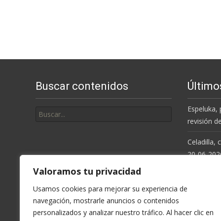
Buscar contenidos
Último
Buscar
Espeluka, 
por:
revisión d
Celadilla,
20-06-202
Valoramos tu privacidad
Resolución
de la Cue
Usamos cookies para mejorar su experiencia de
navegación, mostrarle anuncios o contenidos
Espeluka, 
personalizados y analizar nuestro tráfico. Al hacer clic en
últimas ll