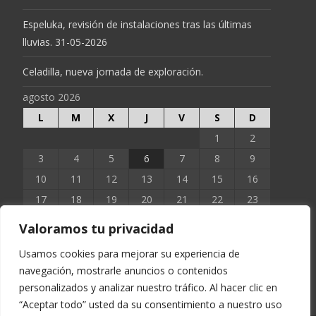
Espeluka, revisión de instalaciones tras las últimas
lluvias. 31-05-2026
Celadilla, nueva jornada de exploración.
agosto 2026
L
M
X
J
V
S
D
1
2
3
4
5
6
7
8
9
10
11
12
13
14
15
16
17
18
19
20
21
22
23
24
25
26
27
28
29
30
Valoramos tu privacidad
31
Usamos cookies para mejorar su experiencia de
navegación, mostrarle anuncios o contenidos
« Jun
personalizados y analizar nuestro tráfico. Al hacer clic en
“Aceptar todo” usted da su consentimiento a nuestro uso