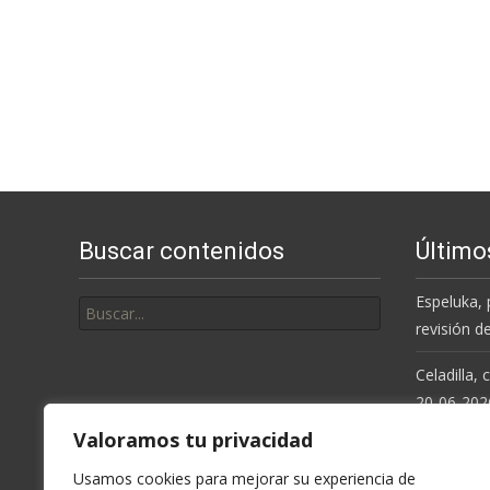
Buscar contenidos
Último
Buscar
Espeluka, 
por:
revisión d
Celadilla,
20-06-202
Valoramos tu privacidad
Resolución
de la Cue
Usamos cookies para mejorar su experiencia de