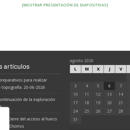
[MOSTRAR PRESENTACIÓN DE DIAPOSITIVAS]
agosto 2026
s artículos
L
M
X
J
V
preparativos para realizar
3
4
5
6
7
e topografía. 20-06-2026
10
11
12
13
14
 continuación de la exploración
17
18
19
20
21
6.
24
25
26
27
28
 de Cierre del acceso al hueco
31
va de Chorros