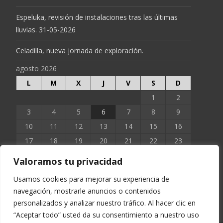
Espeluka, revisión de instalaciones tras las últimas
lluvias. 31-05-2026
Celadilla, nueva jornada de exploración.
agosto 2026
L
M
X
J
V
S
D
1
2
3
4
5
6
7
8
9
10
11
12
13
14
15
16
17
18
19
20
21
22
23
24
25
26
27
28
29
30
Valoramos tu privacidad
31
Usamos cookies para mejorar su experiencia de
navegación, mostrarle anuncios o contenidos
« Jun
personalizados y analizar nuestro tráfico. Al hacer clic en
“Aceptar todo” usted da su consentimiento a nuestro uso