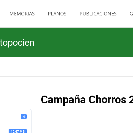
MEMORIAS
PLANOS
PUBLICACIONES
G
topocien
Campaña Chorros 2
4
10.67 MB