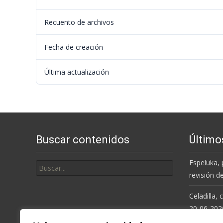
Recuento de archivos
Fecha de creación
Última actualización
Buscar contenidos
Último
Buscar
Espeluka, 
por:
revisión d
Celadilla,
20-06-202