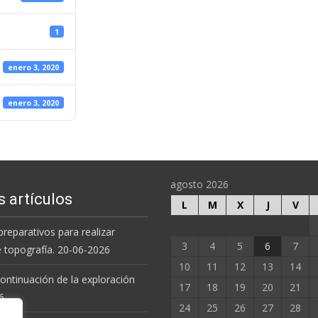
1
enero 3, 2020
enero 3, 2020
agosto 2026
s artículos
L
M
X
J
V
preparativos para realizar
3
4
5
6
7
e topografía. 20-06-2026
10
11
12
13
14
 continuación de la exploración
17
18
19
20
21
6.
24
25
26
27
28